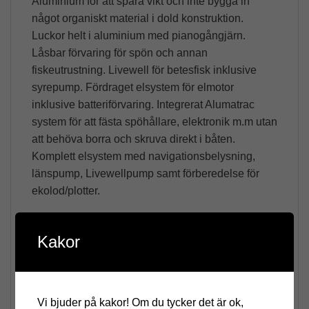
Aluminium för att spara vikt och inte bygga in
något organiskt material i dold konstruktion.
Luckor helt i aluminium med pianogångjärn.
Låsbar förvaring för spön och annan
fiskeutrustning. Livewell för betesfisk inklusive
syrepump. Fördraget elsystem för elmotor
inklusive batteriförvaring. Integrerat Alumatrac
system för att fästa spöhållare, elektronik m.m utan
att behöva borra och skruva direkt i båten.
Komplett elsystem med navigationsbelysning,
länspump, Livewellpump samt förberedelse för
ekolod/plotter.
Kakor
Vi bjuder på kakor! Om du tycker det är ok,